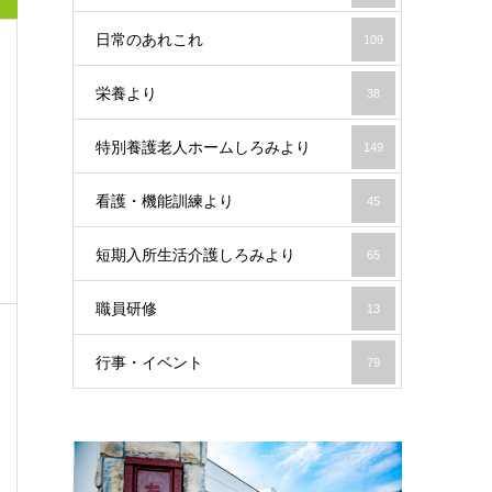
日常のあれこれ
109
栄養より
38
特別養護老人ホームしろみより
149
看護・機能訓練より
45
短期入所生活介護しろみより
65
職員研修
13
行事・イベント
79