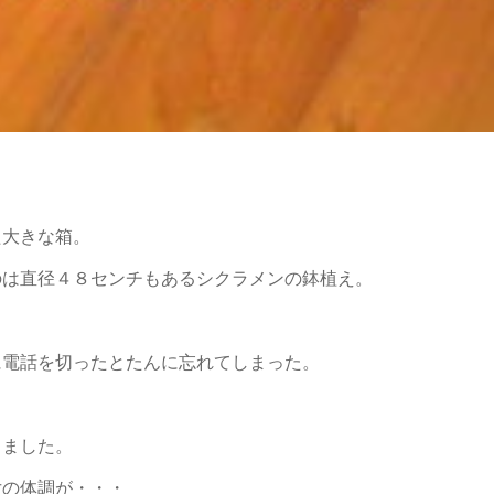
た大きな箱。
のは直径４８センチもあるシクラメンの鉢植え。
に電話を切ったとたんに忘れてしまった。
りました。
女の体調が・・・