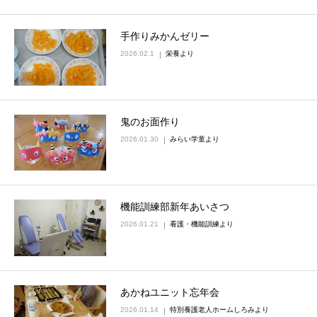
手作りみかんゼリー
2026.02.1
栄養より
鬼のお面作り
2026.01.30
みらい学童より
機能訓練部新年あいさつ
2026.01.21
看護・機能訓練より
あかねユニット忘年会
2026.01.14
特別養護老人ホームしろみより