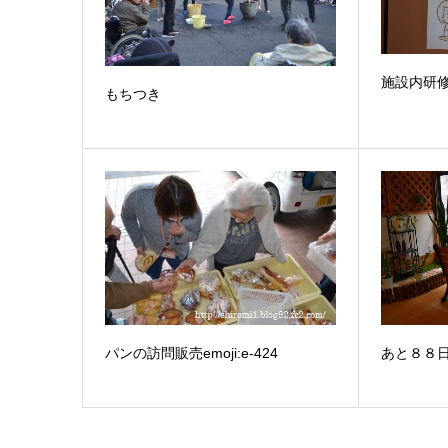
施設内研
もちつき
パンの訪問販売emoji:e-424
あと８８