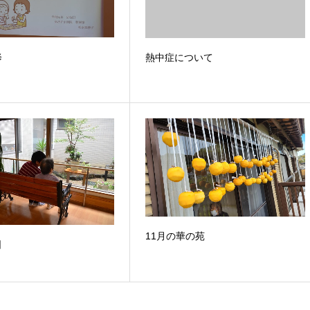
修
熱中症について
11月の華の苑
日