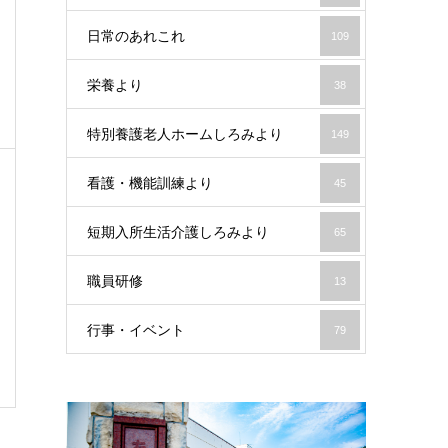
日常のあれこれ
109
栄養より
38
特別養護老人ホームしろみより
149
看護・機能訓練より
45
短期入所生活介護しろみより
65
職員研修
13
行事・イベント
79