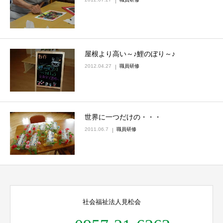
屋根より高い～♪鯉のぼり～♪
2012.04.27
職員研修
世界に一つだけの・・・
2011.06.7
職員研修
社会福祉法人見松会