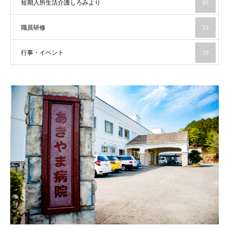
短期入所生活介護しろみより
65
職員研修
13
行事・イベント
79