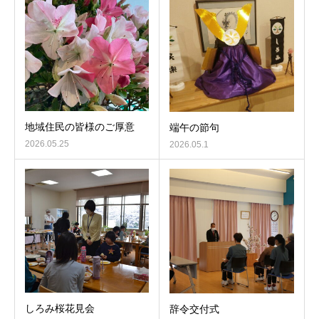
地域住民の皆様のご厚意
端午の節句
2026.05.25
2026.05.1
しろみ桜花見会
辞令交付式