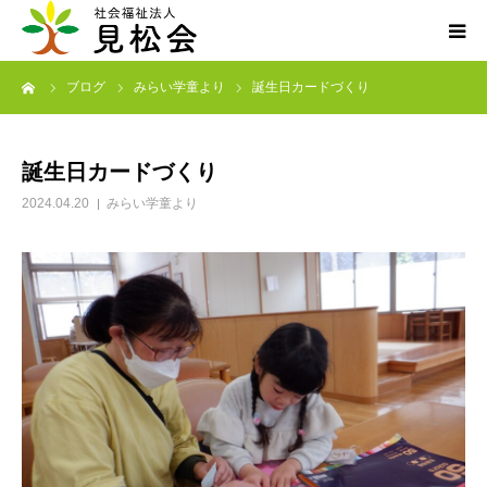
ーム
ブログ
みらい学童より
誕生日カードづくり
ブログ
施設案内
誕生日カードづくり
2024.04.20
みらい学童より
サービス内容
求人・ボランティア
アクセス
お知らせ