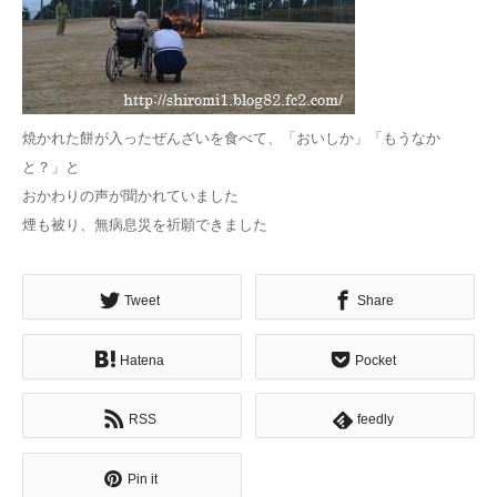
焼かれた餅が入ったぜんざいを食べて、「おいしか」「もうなか
と？」と
おかわりの声が聞かれていました
煙も被り、無病息災を祈願できました
Tweet
Share
Hatena
Pocket
RSS
feedly
Pin it