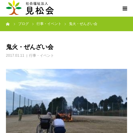
ーム
ブログ
行事・イベント
鬼火・ぜんざい会
ブログ
施設案内
鬼火・ぜんざい会
2017.01.11
行事・イベント
サービス内容
求人・ボランティア
アクセス
お知らせ