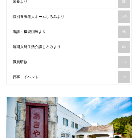
栄養より
38
特別養護老人ホームしろみより
149
看護・機能訓練より
45
短期入所生活介護しろみより
65
職員研修
13
行事・イベント
79