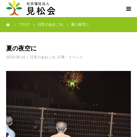
ーム
ブログ
日常のあれこれ
夏の夜空に
ブログ
施設案内
夏の夜空に
2019.08.14
日常のあれこれ
,
行事・イベント
サービス内容
求人・ボランティア
アクセス
お知らせ