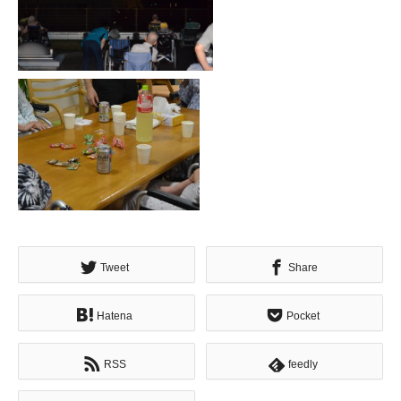
Tweet
Share
Hatena
Pocket
RSS
feedly