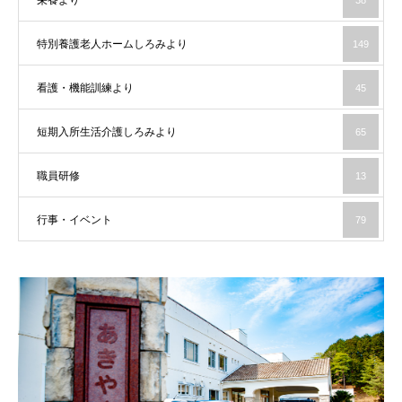
特別養護老人ホームしろみより
149
看護・機能訓練より
45
短期入所生活介護しろみより
65
職員研修
13
行事・イベント
79