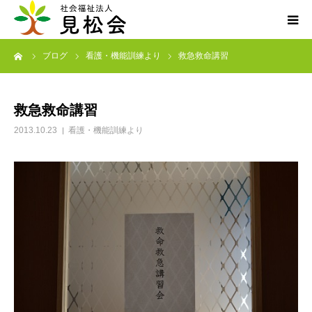
ーム
ブログ
看護・機能訓練より
救急救命講習
ブログ
施設案内
救急救命講習
2013.10.23
看護・機能訓練より
サービス内容
求人・ボランティア
アクセス
お知らせ