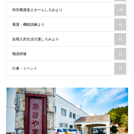
特別養護老人ホームしろみより
149
看護・機能訓練より
45
短期入所生活介護しろみより
65
職員研修
13
行事・イベント
79