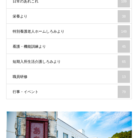
日常のあれこれ
109
栄養より
38
特別養護老人ホームしろみより
149
看護・機能訓練より
45
短期入所生活介護しろみより
65
職員研修
13
行事・イベント
79