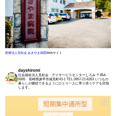
医療法人見松会 あきやま病院
Webサイト
dayshiromi
社会福祉法人見松会 デイサービスセンターしろみ
〒854-
0005 長崎県諫早市城見町43-1
TEL.0957-21-6263
いつもの
暮らしが継続できるようにひとり一人に寄り添うケアを目指
します。