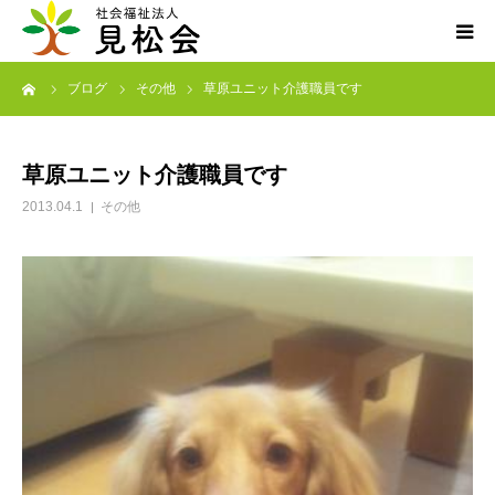
ーム
ブログ
その他
草原ユニット介護職員です
ブログ
施設案内
草原ユニット介護職員です
2013.04.1
その他
サービス内容
求人・ボランティア
アクセス
お知らせ