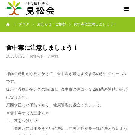
ーム
ブログ
お知らせ・ご挨拶
食中毒に注意しましょう！
ブログ
施設案内
食中毒に注意しましょう！
2013.06.21
お知らせ・ご挨拶
サービス内容
梅雨の時期から夏にかけて、食中毒が最も多発するのがこのシーズン
求人・ボランティア
です。
暖かく湿気が多いこの時期は、食中毒の原因となる細菌の繁殖が活発
アクセス
になります。
原因や正しい予防を知り、健康管理に役立てましょう。
お知らせ
≪食中毒予防の三原則≫
１．菌をつけない
調理時には手をきれいに洗い、生肉と野菜を一緒に洗わないよう