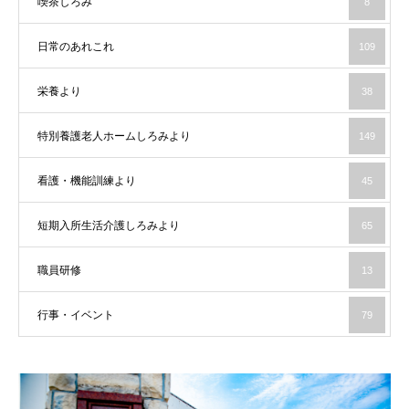
喫茶しろみ
8
日常のあれこれ
109
栄養より
38
特別養護老人ホームしろみより
149
看護・機能訓練より
45
短期入所生活介護しろみより
65
職員研修
13
行事・イベント
79