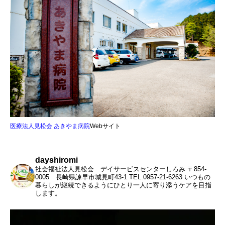
医療法人見松会 あきやま病院
Webサイト
dayshiromi
社会福祉法人見松会 デイサービスセンターしろみ
〒854-
0005 長崎県諫早市城見町43-1
TEL.0957-21-6263
いつもの
暮らしが継続できるようにひとり一人に寄り添うケアを目指
します。