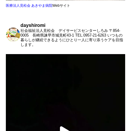
医療法人見松会 あきやま病院
Webサイト
dayshiromi
社会福祉法人見松会 デイサービスセンターしろみ
〒854-
0005 長崎県諫早市城見町43-1
TEL.0957-21-6263
いつもの
暮らしが継続できるようにひとり一人に寄り添うケアを目指
します。