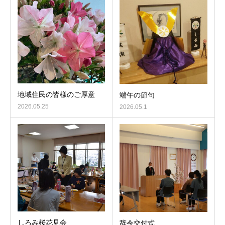
地域住民の皆様のご厚意
端午の節句
2026.05.25
2026.05.1
しろみ桜花見会
辞令交付式