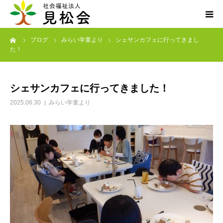
ーム
ブログ
みらい学童より
シェサンカフェに行ってきまし
ブログ
た！
施設案内
シェサンカフェに行ってきました！
サービス内容
2025.06.30
みらい学童より
求人・ボランティア
アクセス
お知らせ