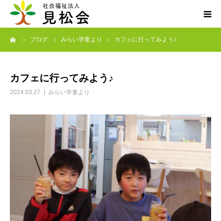
ーム
ブログ
みらい学童より
カフェに行ってみよう♪
ブログ
施設案内
カフェに行ってみよう♪
2024.03.27
みらい学童より
サービス内容
求人・ボランティア
アクセス
お知らせ