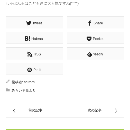
しゃぼん玉はこども達に大人気ですね(*^^*)
Tweet
Share
Hatena
Pocket
RSS
feedly
Pin it
投稿者:
shiromi
みらい学童より
前の記事
次の記事