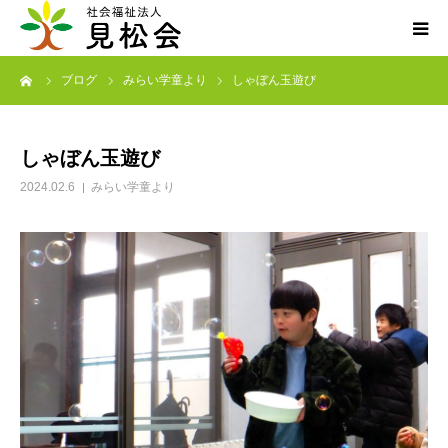
ーム
ブログ
みらい学童より
しゃぼん玉遊び
ブログ
施設案内
しゃぼん玉遊び
2024.02.6
みらい学童より
サービス内容
求人・ボランティア
アクセス
お知らせ