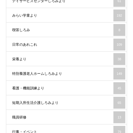
デイサービスセンターしろみより
61
みらい学童より
192
喫茶しろみ
8
日常のあれこれ
109
栄養より
38
特別養護老人ホームしろみより
149
看護・機能訓練より
45
短期入所生活介護しろみより
65
職員研修
13
行事・イベント
79