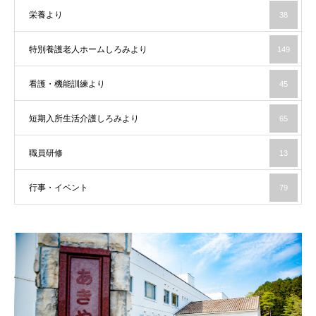
栄養より
38
特別養護老人ホームしろみより
149
看護・機能訓練より
45
短期入所生活介護しろみより
65
職員研修
13
行事・イベント
79