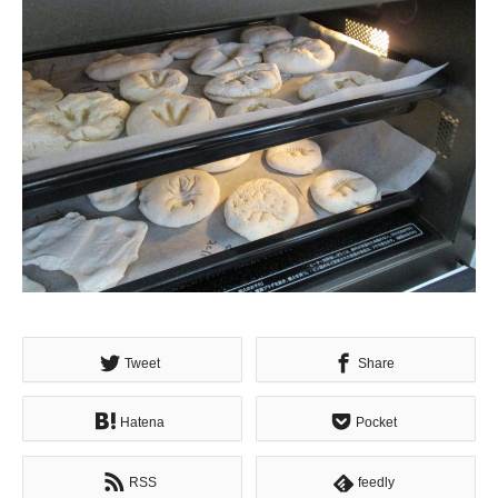
Tweet
Share
Hatena
Pocket
RSS
feedly