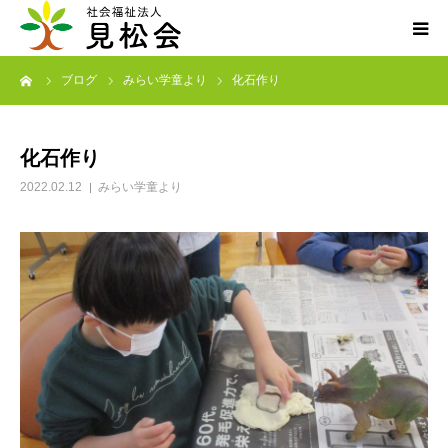
ーム
ブログ
みらい学童より
化石作り
ブログ
施設案内
化石作り
2022.02.12
みらい学童より
サービス内容
求人・ボランティア
アクセス
お知らせ