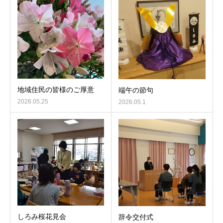
地域住民の皆様のご厚意
端午の節句
2026.05.25
2026.05.1
しろみ桜花見会
辞令交付式