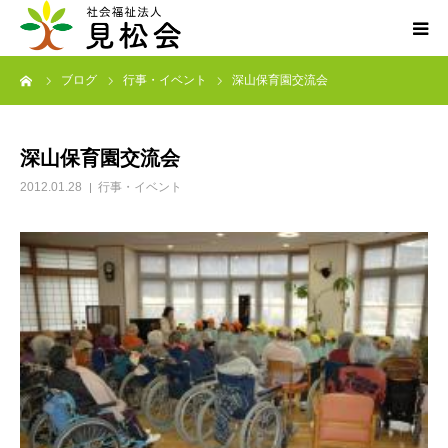
ーム
ブログ
行事・イベント
深山保育園交流会
ブログ
施設案内
深山保育園交流会
2012.01.28
行事・イベント
サービス内容
求人・ボランティア
アクセス
お知らせ