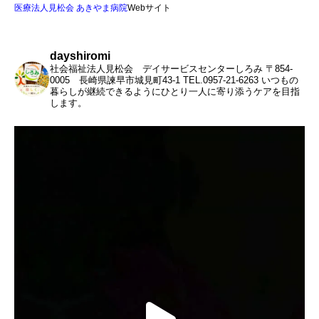
医療法人見松会 あきやま病院
Webサイト
dayshiromi
社会福祉法人見松会 デイサービスセンターしろみ
〒854-
0005 長崎県諫早市城見町43-1
TEL.0957-21-6263
いつもの
暮らしが継続できるようにひとり一人に寄り添うケアを目指
します。