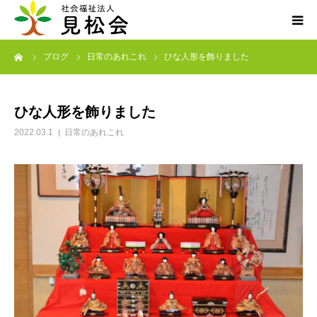
ーム
ブログ
日常のあれこれ
ひな人形を飾りました
ブログ
施設案内
ひな人形を飾りました
2022.03.1
日常のあれこれ
サービス内容
求人・ボランティア
アクセス
お知らせ