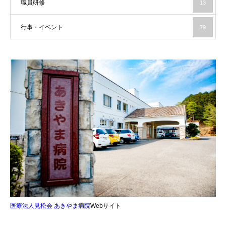
職員研修
13
行事・イベント
79
医療法人見松会 あきやま病院
Webサイト