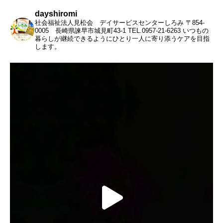
dayshiromi
社会福祉法人見松会 デイサービスセンターしろみ
〒854-
0005 長崎県諫早市城見町43-1
TEL.0957-21-6263
いつもの
暮らしが継続できるようにひとり一人に寄り添うケアを目指
します。