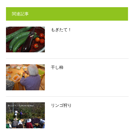
関連記事
もぎたて！
干し柿
リンゴ狩り