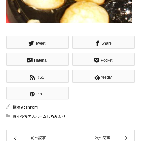
Tweet
Share
Hatena
Pocket
RSS
feedly
Pin it
投稿者:
shiromi
特別養護老人ホームしろみより
前の記事
次の記事