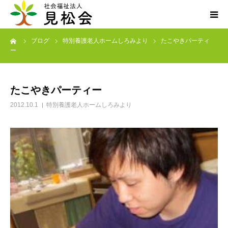
ーム
ブログ
特別養護老人ホームしろみより
たこやきパーティ
ブログ
ー
施設案内
たこやきパーティー
サービス内容
2012.10.1
特別養護老人ホームしろみより
求人・ボランティア
アクセス
お知らせ