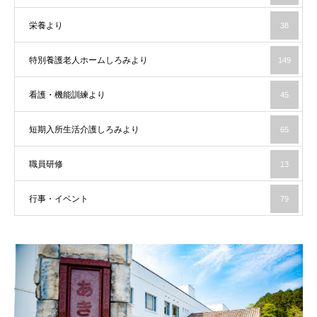
栄養より
38
特別養護老人ホームしろみより
149
看護・機能訓練より
45
短期入所生活介護しろみより
65
職員研修
13
行事・イベント
79