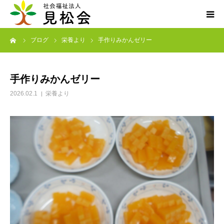
ーム
ブログ
栄養より
手作りみかんゼリー
ブログ
施設案内
手作りみかんゼリー
2026.02.1
栄養より
サービス内容
求人・ボランティア
アクセス
お知らせ