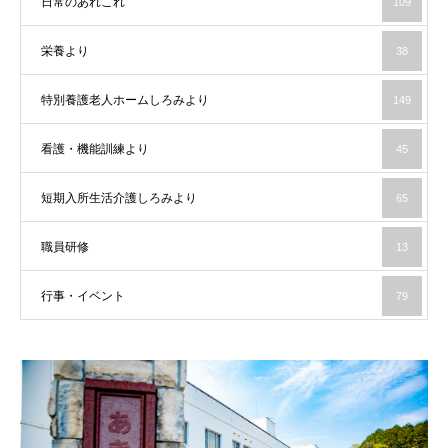
日常のあれこれ
109
栄養より
38
特別養護老人ホームしろみより
149
看護・機能訓練より
45
短期入所生活介護しろみより
65
職員研修
13
行事・イベント
79