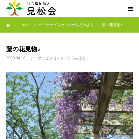
ーム
ブログ
デイサービスセンターしろみより
藤の花見物♪
ブログ
施設案内
藤の花見物♪
2009.04.18
デイサービスセンターしろみより
サービス内容
求人・ボランティア
アクセス
お知らせ