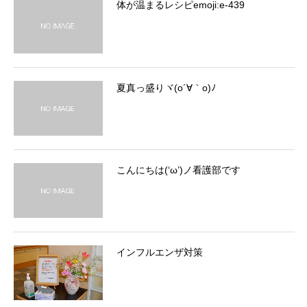
体が温まるレシピemoji:e-439
夏真っ盛りヾ(o´∀｀o)ﾉ
こんにちは(‘ω’)ノ看護部です
インフルエンザ対策