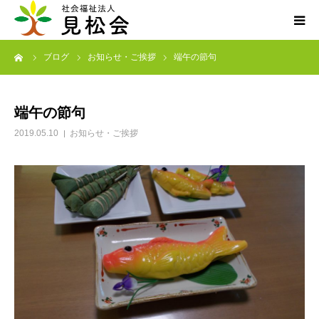
ーム
ブログ
お知らせ・ご挨拶
端午の節句
ブログ
施設案内
端午の節句
2019.05.10
お知らせ・ご挨拶
サービス内容
求人・ボランティア
アクセス
お知らせ