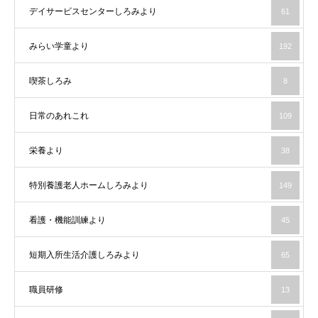
デイサービスセンターしろみより
61
みらい学童より
192
喫茶しろみ
8
日常のあれこれ
109
栄養より
38
特別養護老人ホームしろみより
149
看護・機能訓練より
45
短期入所生活介護しろみより
65
職員研修
13