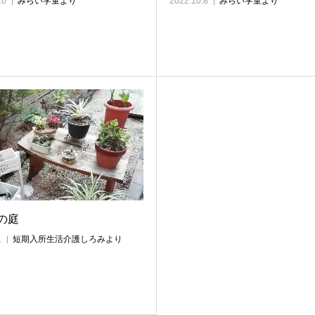
10
みらい学童より
2022.10.8
みらい学童より
の庭
1
短期入所生活介護しろみより