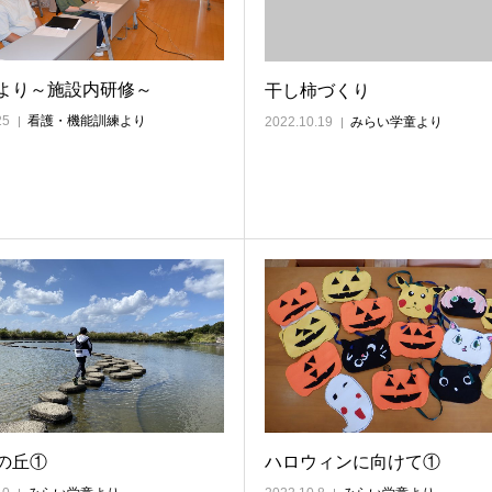
より～施設内研修～
干し柿づくり
25
看護・機能訓練より
2022.10.19
みらい学童より
の丘①
ハロウィンに向けて①