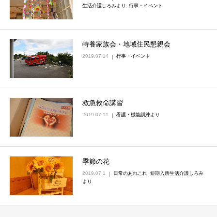
生活介護しろみより
,
行事・イベント
特養家族会・地域住民懇親会
2019.07.14
行事・イベント
救急救命講習
2019.07.11
看護・機能訓練より
季節の花
2019.07.1
日常のあれこれ
,
短期入所生活介護しろみ
より