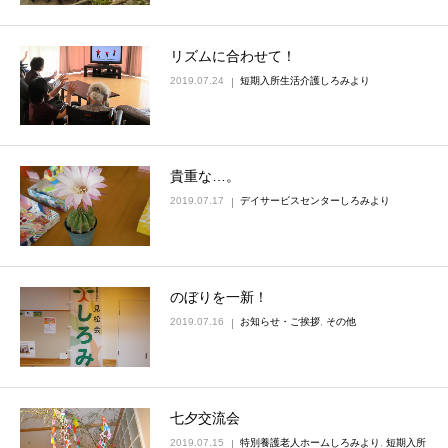
リズムに合わせて！
2019.07.24
短期入所生活介護しろみより
貴重な…。
2019.07.17
デイサービスセンターしろみより
のぼりを一新！
2019.07.16
お知らせ・ご挨拶
,
その他
七夕交流会
2019.07.15
特別養護老人ホームしろみより
,
短期入所