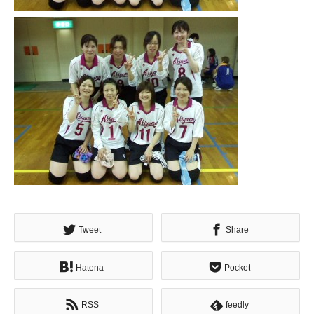
Tweet
Share
Hatena
Pocket
RSS
feedly