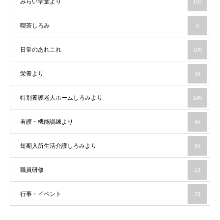
みらい学童より
192
喫茶しろみ
8
日常のあれこれ
109
栄養より
38
特別養護老人ホームしろみより
149
看護・機能訓練より
45
短期入所生活介護しろみより
65
職員研修
13
行事・イベント
79