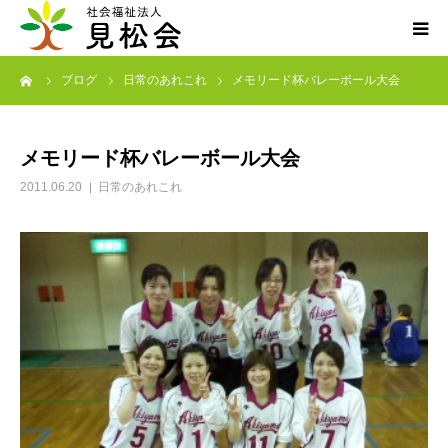
ーム
ブログ
日常のあれこれ
メモリード杯バレーボール大会
ブログ
施設案内
メモリード杯バレーボール大会
2011.06.20
日常のあれこれ
サービス内容
求人・ボランティア
アクセス
お知らせ