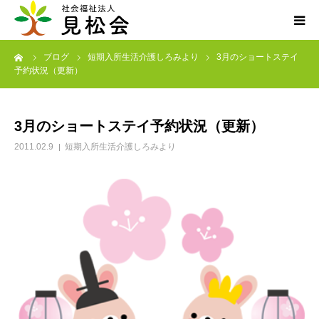
ーム
ブログ
短期入所生活介護しろみより
3月のショートステイ
ブログ
予約状況（更新）
施設案内
3月のショートステイ予約状況（更新）
サービス内容
2011.02.9
短期入所生活介護しろみより
求人・ボランティア
アクセス
お知らせ