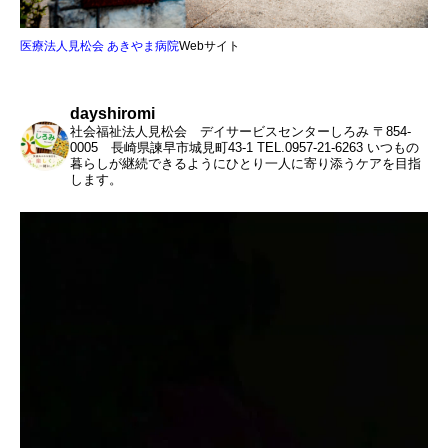
医療法人見松会 あきやま病院
Webサイト
dayshiromi
社会福祉法人見松会 デイサービスセンターしろみ
〒854-
0005 長崎県諫早市城見町43-1
TEL.0957-21-6263
いつもの
暮らしが継続できるようにひとり一人に寄り添うケアを目指
します。