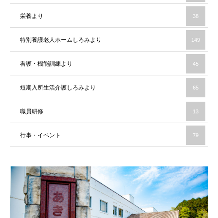
栄養より
38
特別養護老人ホームしろみより
149
看護・機能訓練より
45
短期入所生活介護しろみより
65
職員研修
13
行事・イベント
79