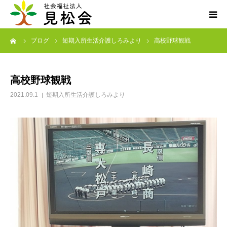
ーム
ブログ
短期入所生活介護しろみより
高校野球観戦
ブログ
施設案内
高校野球観戦
2021.09.1
短期入所生活介護しろみより
サービス内容
求人・ボランティア
アクセス
お知らせ