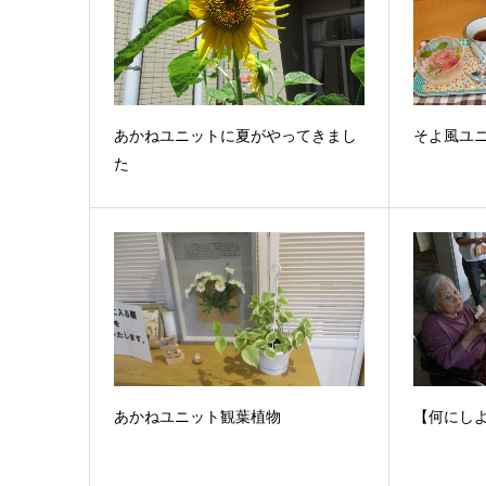
あかねユニットに夏がやってきまし
そよ風ユ
た
あかねユニット観葉植物
【何にし