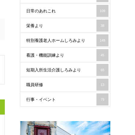
日常のあれこれ
109
栄養より
38
特別養護老人ホームしろみより
149
看護・機能訓練より
45
短期入所生活介護しろみより
65
職員研修
13
行事・イベント
79