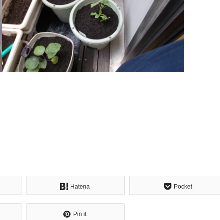
Hatena
Pocket
Pin it