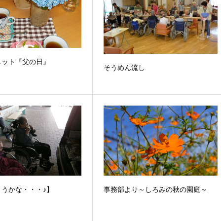
ニット『父の日』
そうめん流し
ようかな・・・♪】
事務部より～しろみの秋の園庭～