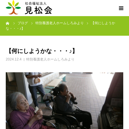
ーム
ブログ
特別養護老人ホームしろみより
【何にしようか
ブログ
な・・・♪】
施設案内
【何にしようかな・・・♪】
サービス内容
2024.12.4
特別養護老人ホームしろみより
求人・ボランティア
アクセス
お知らせ