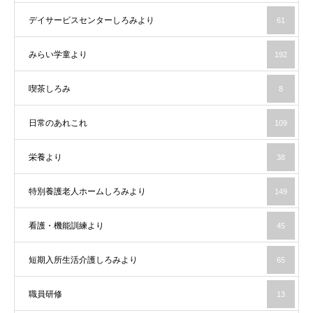
デイサービスセンターしろみより
61
みらい学童より
192
喫茶しろみ
8
日常のあれこれ
109
栄養より
38
特別養護老人ホームしろみより
149
看護・機能訓練より
45
短期入所生活介護しろみより
65
職員研修
13