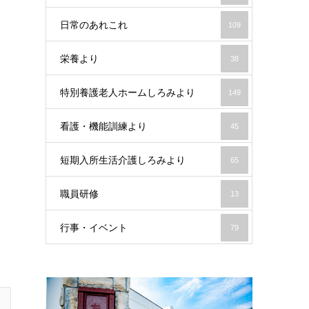
日常のあれこれ
109
栄養より
38
特別養護老人ホームしろみより
149
看護・機能訓練より
45
短期入所生活介護しろみより
65
職員研修
13
行事・イベント
79