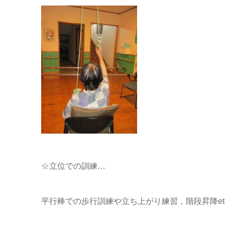
☆立位での訓練…
平行棒での歩行訓練や立ち上がり練習，階段昇降et