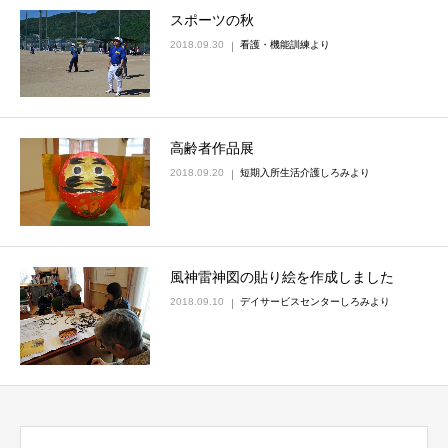
スポーツの秋
2018.09.30
看護・機能訓練より
高齢者作品展
2018.09.20
短期入所生活介護しろみより
風神雷神図の貼り絵を作成しました
2018.09.10
デイサービスセンターしろみより