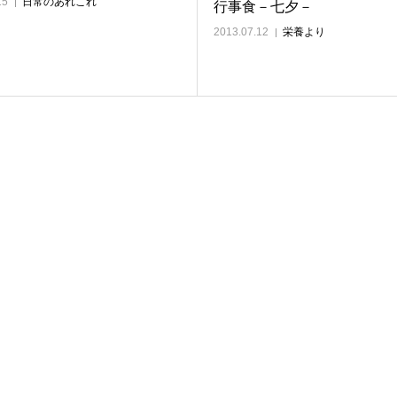
15
日常のあれこれ
行事食－七夕－
2013.07.12
栄養より