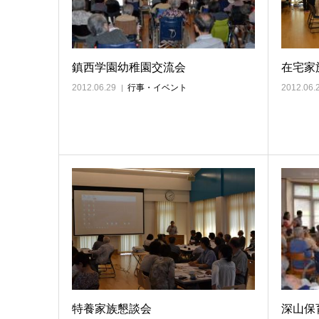
鎮西学園幼稚園交流会
在宅家
2012.06.29
行事・イベント
2012.06.
特養家族懇談会
深山保